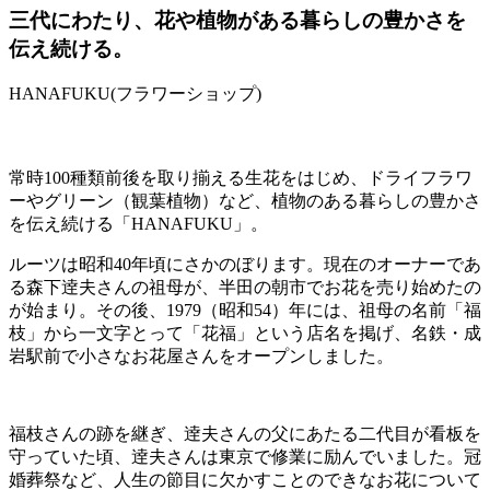
三代にわたり、花や植物がある暮らしの豊かさを
伝え続ける。
HANAFUKU(フラワーショップ)
常時100種類前後を取り揃える生花をはじめ、ドライフラワ
ーやグリーン（観葉植物）など、植物のある暮らしの豊かさ
を伝え続ける「HANAFUKU」。
ルーツは昭和40年頃にさかのぼります。現在のオーナーであ
る森下逹夫さんの祖母が、半田の朝市でお花を売り始めたの
が始まり。その後、1979（昭和54）年には、祖母の名前「福
枝」から一文字とって「花福」という店名を掲げ、名鉄・成
岩駅前で小さなお花屋さんをオープンしました。
福枝さんの跡を継ぎ、逹夫さんの父にあたる二代目が看板を
守っていた頃、逹夫さんは東京で修業に励んでいました。冠
婚葬祭など、人生の節目に欠かすことのできなお花について