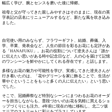
幅広く学び、腕とセンスを磨いた後に帰郷。
祖母と父が守ってきた親しみやすさはそのままに、現在の英
字表記の店名にリニューアルするなど、新たな風を吹き込み
ました。
自宅使い用のみならず、フラワーギフト、結婚、葬儀、入
学、卒業、発表会など、人生の節目を彩るお花にも定評があ
る「HANAFUKU」。お花の役割について逹夫さんは「誰か
に伝えたい思いがある時や記念日など、人の心を届けて記憶
のワンシーンを鮮やかにしてくれる存在です」と話します。
多様なお花の魅力や可能性を学び、実感してきた逹夫さんが
行き着いたのは、「花やグリーンを家に飾ることで、生活が
華やぐということをもっと多くの人に伝えたい」という思い
でした。
そこで、冠婚葬祭など特別なシーンにまつわるお花のオーダ
ーを担当しながらも、普段づかいのお花を気軽に買えるショ
ップづくりにも注力。4年前に現在の地に移転し、北二ツ坂
エリアのストリートに彩りをプラスしています。