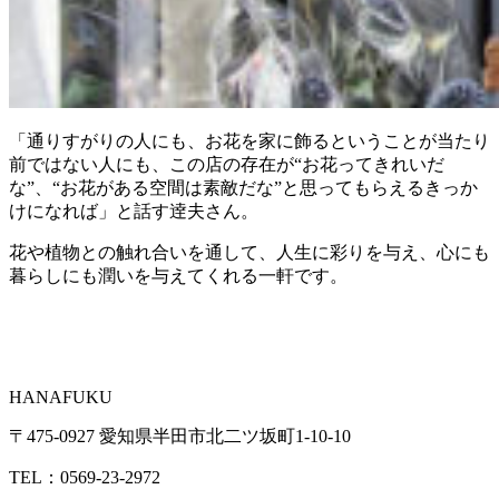
「通りすがりの人にも、お花を家に飾るということが当たり
前ではない人にも、この店の存在が“お花ってきれいだ
な”、“お花がある空間は素敵だな”と思ってもらえるきっか
けになれば」と話す逹夫さん。
花や植物との触れ合いを通して、人生に彩りを与え、心にも
暮らしにも潤いを与えてくれる一軒です。
HANAFUKU
〒475-0927 愛知県半田市北二ツ坂町1-10-10
TEL：0569-23-2972